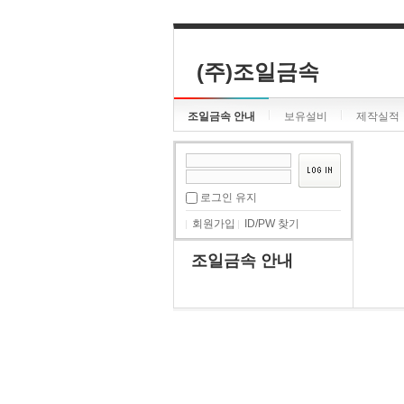
(주)조일금속
조일금속 안내
보유설비
제작실적
로그인 유지
회원가입
ID/PW 찾기
조일금속 안내